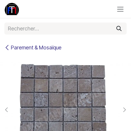
Se rendre au contenu
Parement & Mosaïque