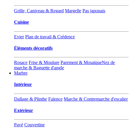
Grille, Caniveau & Regard
Margelle
Pas japonais
Cuisine
Evier
Plan de travail & Crédence
Éléments décoratifs
Rosace
Frise & Moulure
Parement & Mosaïque
Nez de
marche & Baguette d'angle
Marbre
Int
éri
eur
Dallage & Plinthe
Faïence
Marche & Contremarche d'escalier
Extérieur
Pavé
Couvertine