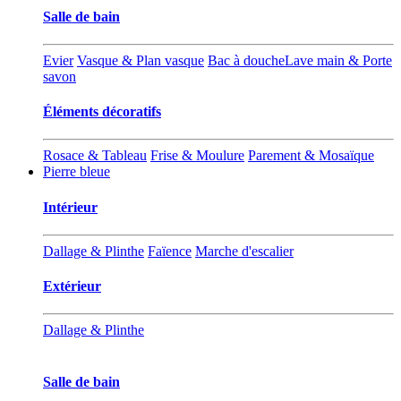
Salle de bain
Evier
Vasque & Plan vasque
Bac à douche
Lave main & Porte
savon
Éléments décoratifs
Rosace & Tableau
Frise & Moulure
Parement & Mosaïque
Pierre bleue
Int
éri
eur
Dallage & Plinthe
Faïence
Marche d'escalier
Extérieur
Dallage & Plinthe
Salle de bain