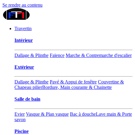
Se rendre au contenu
Travertin
Intérieur
Dallage & Plinthe
Faïence
Marche & Contremarche d'escalier
Extérieur
Dallage & Plinthe
Pavé & Appui de fenêtre
Couvertine &
Chapeau pilier
Bordure, Main courante & Chainette
Salle de bain
Evier
Vasque & Plan vasque
Bac à douche
Lave main & Porte
savon
Piscine