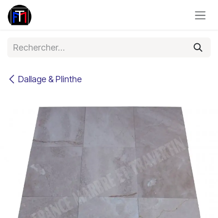
Se rendre au contenu
Dallage & Plinthe