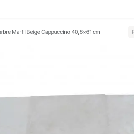
e bleue
Autres produits
À propos
Blog
Conta
rbre Marfil Beige Cappuccino 40,6x61 cm