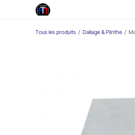
Se rendre au contenu
Travertin
Marbre
Pierr
Tous les produits
Dallage & Plinthe
Ma