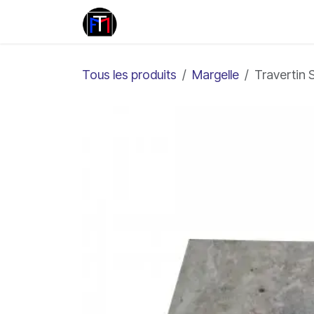
Se rendre au contenu
Travertin
Marbre
Pierr
Tous les produits
Margelle
Travertin S