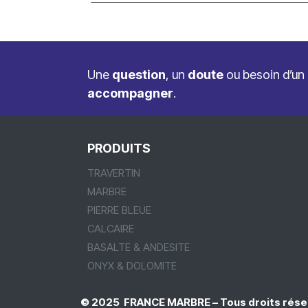
Une
question
, un
doute
ou besoin d’un
accompagner
.
PRODUITS
TRAVERTIN
MARBRE
PIERRE BLEUE
CALCAIRE
BASALTE & ANDESITE
ONYX & DOLOMITE
© 2025 FRANCE MARBRE – Tous droits rése