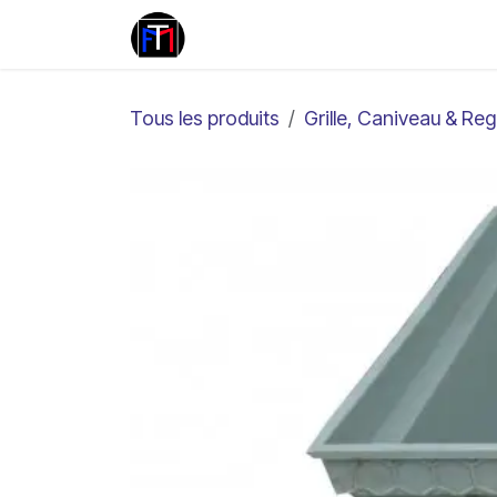
Se rendre au contenu
Travertin
Marbre
Pierr
Tous les produits
Grille, Caniveau & Re