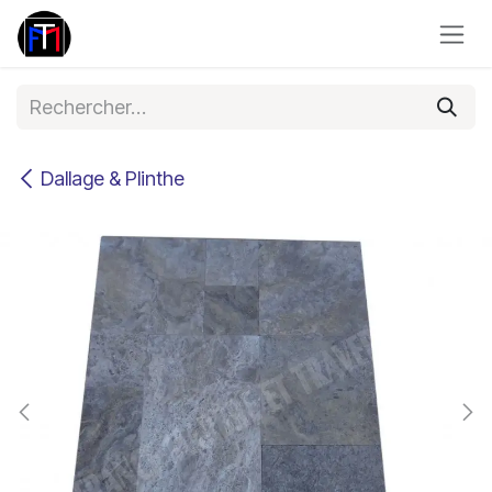
Se rendre au contenu
Dallage & Plinthe