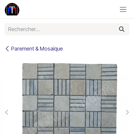
Se rendre au contenu
Parement & Mosaïque