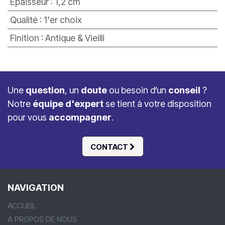
Epaisseur
:
1,2 cm
Qualité
:
1'er choix
Finition
:
Antique & Vieilli
Une
question
, un
doute
ou besoin d’un
conseil
?
Notre
équipe d'expert
se tient à votre disposition
pour vous
accompagner
.
CONTACT
NAVIGATION
ACCUEIL
A PROPOS DE NOUS