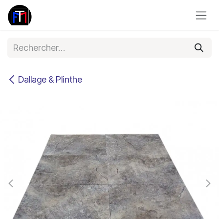
Se rendre au contenu
Dallage & Plinthe