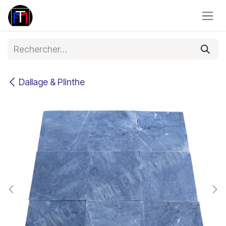
Se rendre au contenu
Dallage & Plinthe