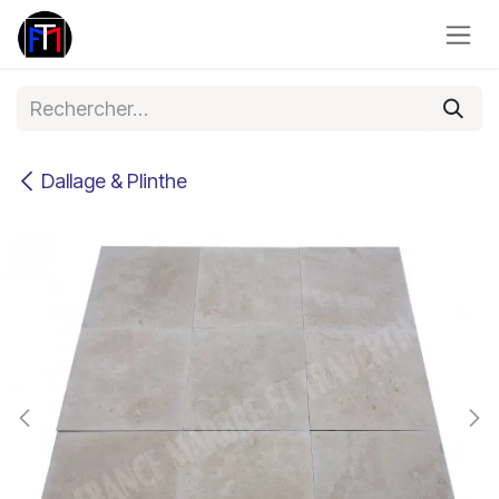
Se rendre au contenu
Dallage & Plinthe