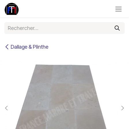
Se rendre au contenu
Dallage & Plinthe