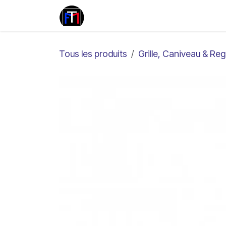
Se rendre au contenu
Travertin
Marbre
Pierr
Tous les produits
Grille, Caniveau & Re