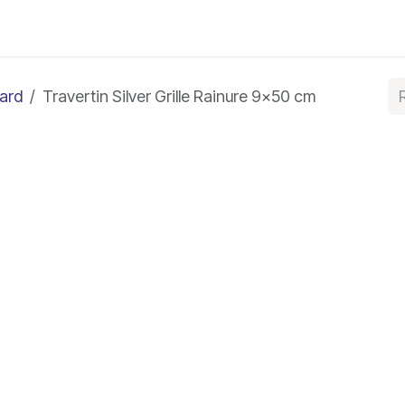
e bleue
Autres produits
À propos
Blog
Conta
gard
Travertin Silver Grille Rainure 9x50 cm