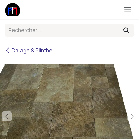
Se rendre au contenu
Dallage & Plinthe