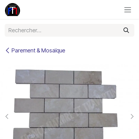
Se rendre au contenu
Parement & Mosaïque