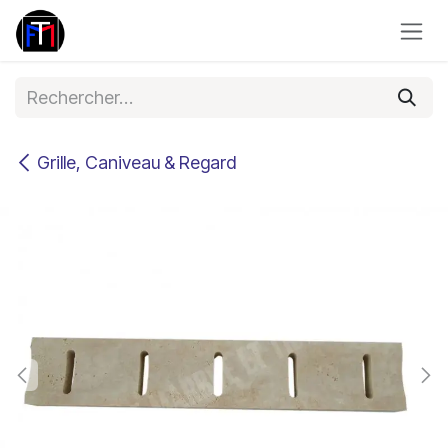
Se rendre au contenu
Grille, Caniveau & Regard