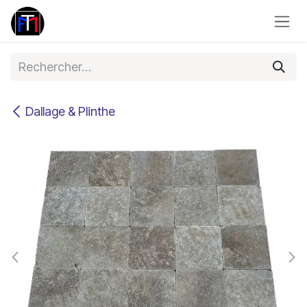
Se rendre au contenu
Dallage & Plinthe