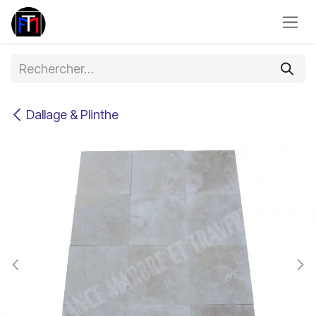
Se rendre au contenu
Dallage & Plinthe