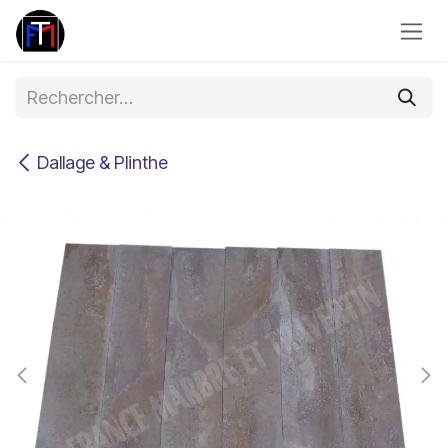
Se rendre au contenu
Dallage & Plinthe