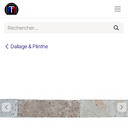
Se rendre au contenu
Dallage & Plinthe