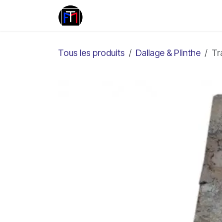
Se rendre au contenu
Travertin
Marbre
Pierr
Tous les produits
Dallage & Plinthe
Tr