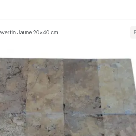
e bleue
Autres produits
À propos
Blog
Conta
avertin Jaune 20x40 cm