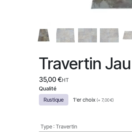
Travertin J
35,00
€
HT
Qualité
Rustique
1'er choix
(
+
7,00
€
)
Type
:
Travertin