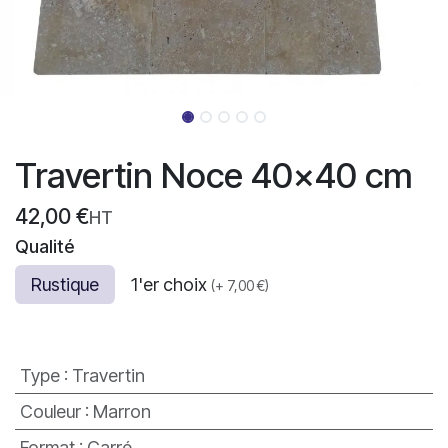
Travertin Noce 40x40 cm
42,00
€
HT
Qualité
Rustique
1'er choix
(
+
7,00
€
)
Type
:
Travertin
Couleur
:
Marron
Format
:
Carré