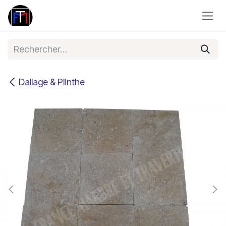
Se rendre au contenu
Dallage & Plinthe