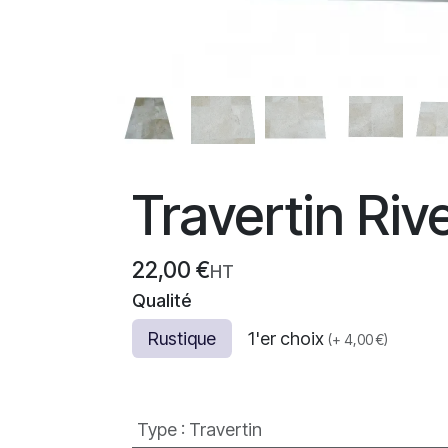
Travertin Ri
22,00
€
HT
Qualité
Rustique
1'er choix
(
+
4,00
€
)
Type
:
Travertin