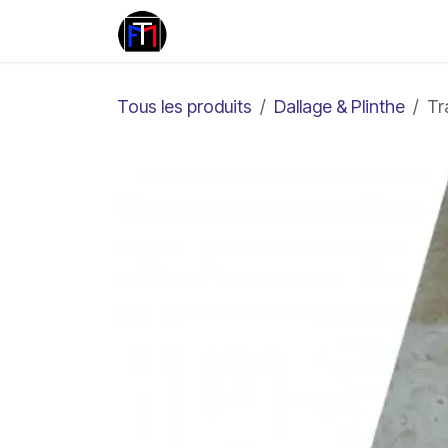
Se rendre au contenu
Travertin
Marbre
Pierr
Tous les produits
Dallage & Plinthe
Tr