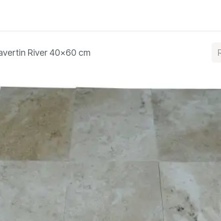
e bleue
Autres produits
À propos
Blog
Conta
avertin River 40x60 cm