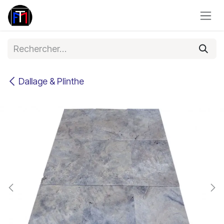
Se rendre au contenu
Dallage & Plinthe