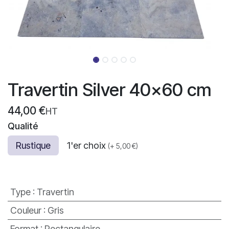
Travertin Silver 40x60 cm
44,00
€
HT
Qualité
Rustique
1'er choix
(
+
5,00
€
)
Type
:
Travertin
Couleur
:
Gris
Format
:
Rectangulaire