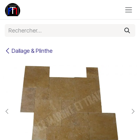
Se rendre au contenu
Dallage & Plinthe